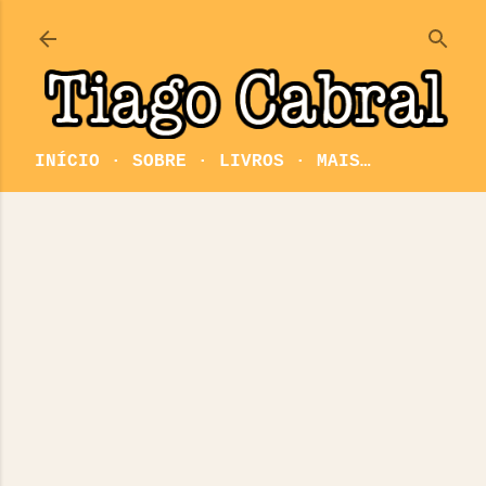
Pular para o conteúdo principal
INÍCIO
SOBRE
LIVROS
MAIS…