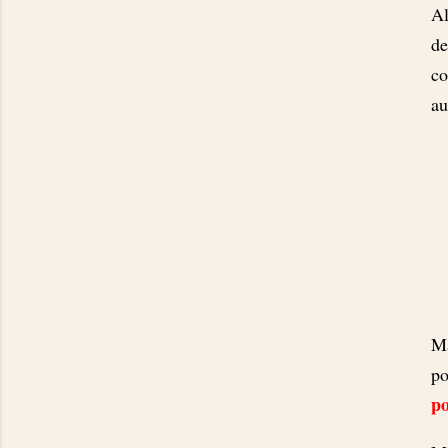
Al
de
co
au
Ma
po
p