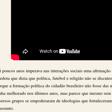
 poucos anos imperava nas interações sociais uma afirmação
edota que dizia que política, futebol e religião não se discute
rque a formação política do cidadão brasileiro não fosse das
nha melhorado nos últimos anos, mas parece que mesmo sem 
versos grupos se empoderaram de ideologias que fortaleceram
assunto.