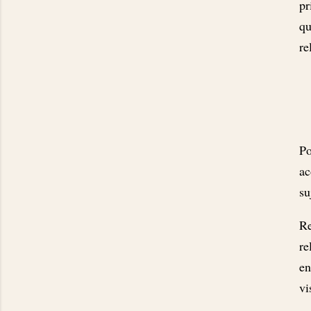
pr
qu
re
Po
ac
su
Re
re
en
vi