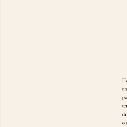
Há
an
po
te
di
o 