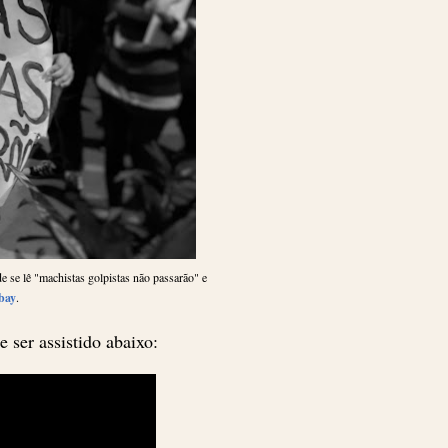
 se lê "machistas golpistas não passarão" e
bay
.
 ser assistido abaixo: