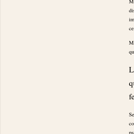
Mu
di
im
ce
Ma
qu
L
q
f
Se
co
ps