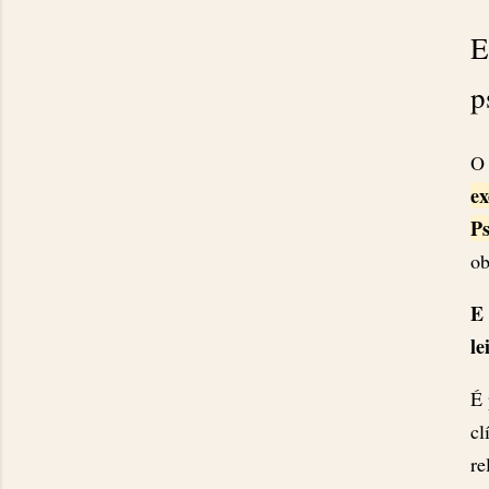
E
p
O 
ex
Ps
ob
E 
le
É 
cl
re