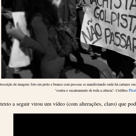
escrição de imagem: foto em preto e branco com pessoas se manifestando onde há cartazes onde
"contra o sucateamento de toda a ciência". Créditos
Pixa
texto a seguir virou um vídeo (com alterações, claro) que pode