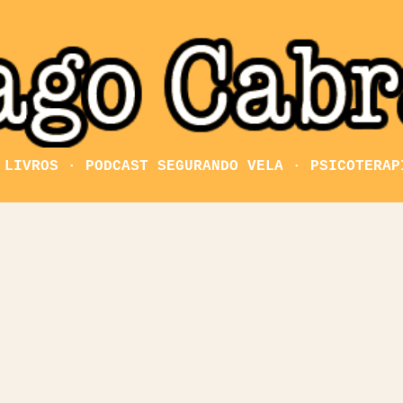
Pular para o conteúdo principal
LIVROS
PODCAST SEGURANDO VELA
PSICOTERAP