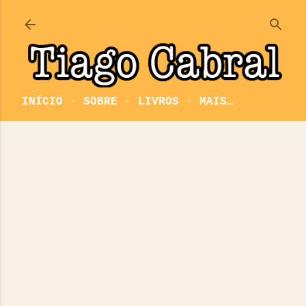
Pular para o conteúdo principal
INÍCIO
SOBRE
LIVROS
MAIS…