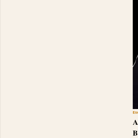
Es
A
B