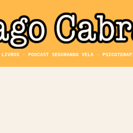
Pular para o conteúdo principal
LIVROS
PODCAST SEGURANDO VELA
PSICOTERAP