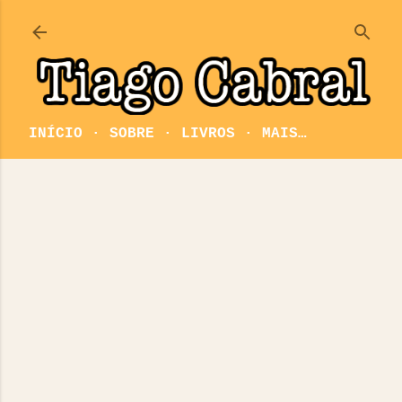
Pular para o conteúdo principal
INÍCIO
SOBRE
LIVROS
MAIS…