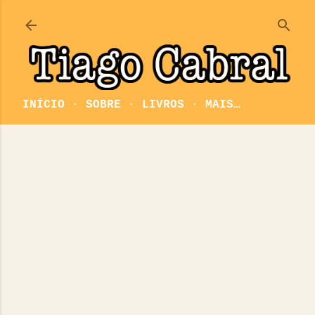
Pular para o conteúdo principal
INÍCIO
SOBRE
LIVROS
MAIS…