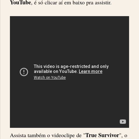
YouTube
, é só clicar aí em baixo pra assistir.
True Survivor
Assista também o videoclipe de "
", o