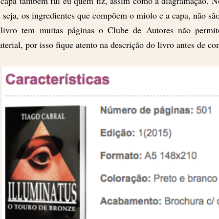
capa também fui eu quem fiz, assim como a diagramação. No 
 seja, os ingredientes que compõem o miolo e a capa, não s
livro tem muitas páginas o Clube de Autores não permi
terial, por isso fique atento na descrição do livro antes de co