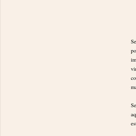
Se
po
im
vi
co
ma
Se
aq
es