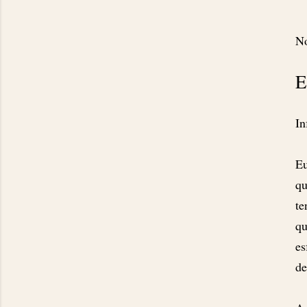
No
E
In
Eu
qu
te
qu
es
de