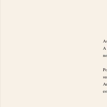
A
A 
no
Po
su
Au
es