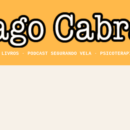
Pular para o conteúdo principal
LIVROS
PODCAST SEGURANDO VELA
PSICOTERAP