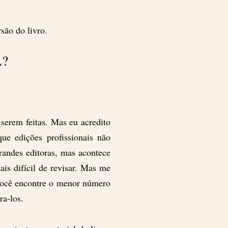
são do livro.
L?
 serem feitas. Mas eu acredito
ue edições profissionais não
andes editoras, mas acontece
is difícil de revisar. Mas me
 você encontre o menor número
ra-los.