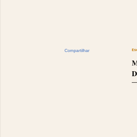
Compartilhar
Es
M
D