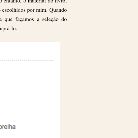
entanto, o material do livro,
ão escolhidos por mim. Quando
te que façamos a seleção do
mprá-lo: