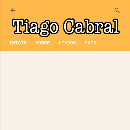
Pular para o conteúdo principal
INÍCIO
SOBRE
LIVROS
MAIS…