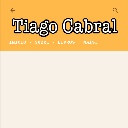
Pular para o conteúdo principal
INÍCIO
SOBRE
LIVROS
MAIS…