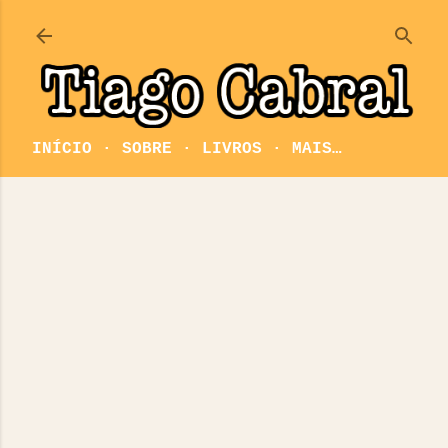
Pular para o conteúdo principal
INÍCIO
SOBRE
LIVROS
MAIS…