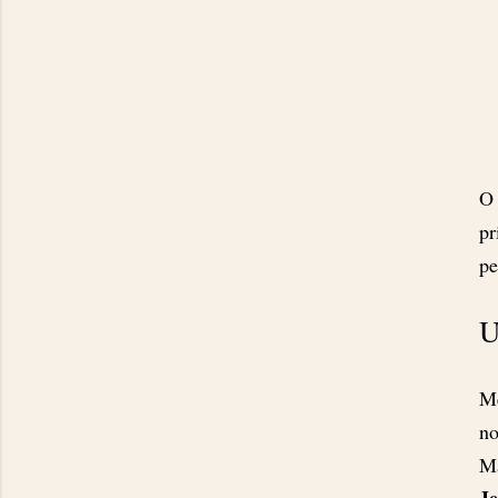
O 
pr
pe
U
Me
no
Ma