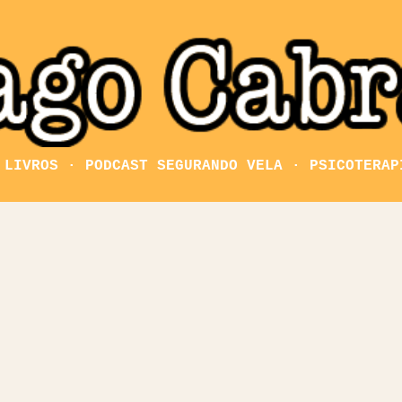
Pular para o conteúdo principal
LIVROS
PODCAST SEGURANDO VELA
PSICOTERAP