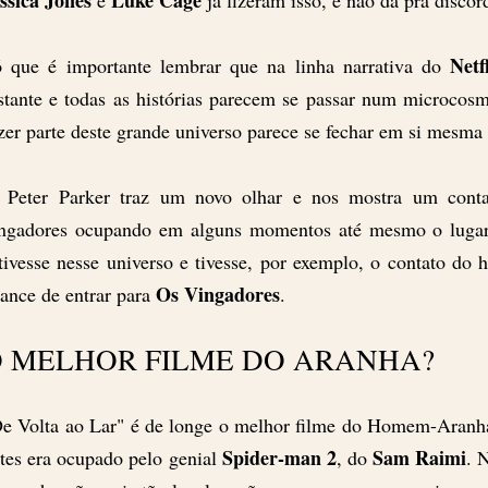
ssica Jones
Luke Cage
e
já fizeram isso, e não dá pra discor
Netf
 que é importante lembrar que na linha narrativa do
stante e todas as histórias parecem se passar num microcos
zer parte deste grande universo parece se fechar em si mesma e
 Peter Parker traz um novo olhar e nos mostra um cont
ngadores ocupando em alguns momentos até mesmo o lugar 
tivesse nesse universo e tivesse, por exemplo, o contato do 
Os Vingadores
ance de entrar para
.
 MELHOR FILME DO ARANHA?
e Volta ao Lar" é de longe o melhor filme do Homem-Aranha
Spider-man 2
Sam Raimi
tes era ocupado pelo genial
, do
. 