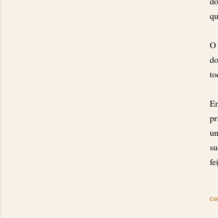
do
qu
O 
do
to
E
p
un
s
fe
Co