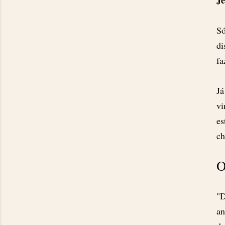
Je
Só
di
fa
Já
vi
es
ch
O
"D
an