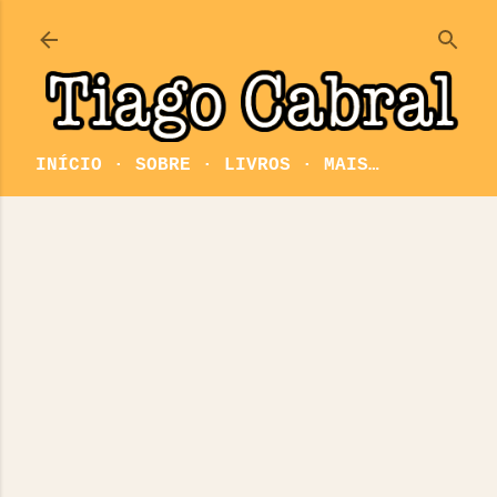
Pular para o conteúdo principal
INÍCIO
SOBRE
LIVROS
MAIS…