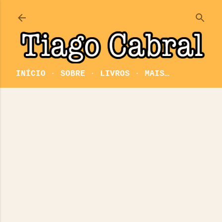
Pular para o conteúdo principal
INÍCIO
SOBRE
LIVROS
MAIS…