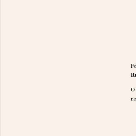
Fo
R
O 
no