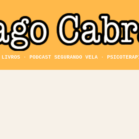
Pular para o conteúdo principal
LIVROS
PODCAST SEGURANDO VELA
PSICOTERAP