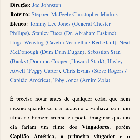
Direção:
Joe Johnston
Roteiro:
Stephen McFeely
,
Christopher Markus
Elenco:
Tommy Lee Jones (General Chester
Phillips)
,
Stanley Tucci (Dr. Abraham Erskine)
,
Hugo Weaving (Caveira Vermelha / Red Skull)
,
Neal
McDonough (Dum Dum Dugan)
,
Sebastian Stan
(Bucky)
,
Dominic Cooper (Howard Stark)
,
Hayley
Atwell (Peggy Carter)
,
Chris Evans (Steve Rogers /
Capitão América)
,
Toby Jones (Arnim Zola)
É preciso notar antes de qualquer coisa que nem
mesmo quando eu era pequeno e sonhava com um
filme do homem-aranha eu podia imaginar que um
Vingadores
dia fariam um filme dos
, porém
Capitão América, o primeiro vingador
é o