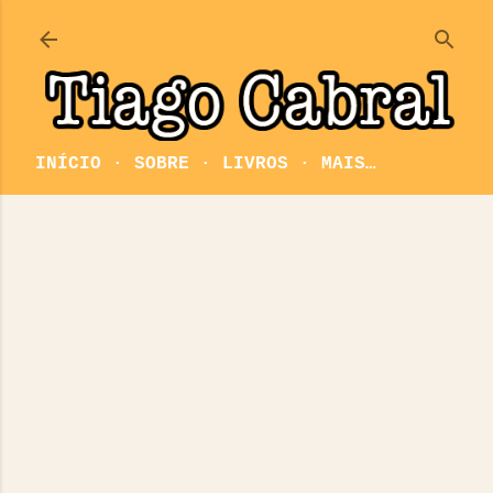
Pular para o conteúdo principal
INÍCIO
SOBRE
LIVROS
MAIS…