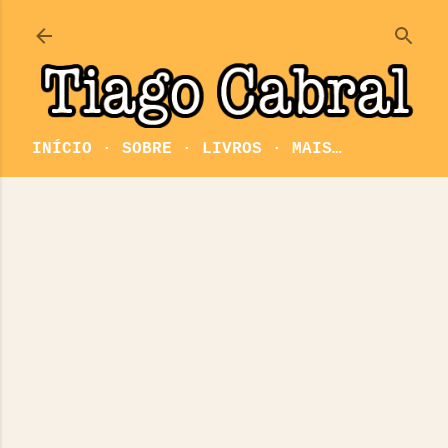
Pular para o conteúdo principal
INÍCIO
SOBRE
LIVROS
MAIS…