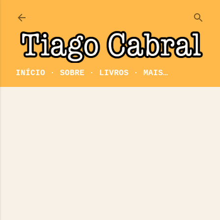
Pular para o conteúdo principal
INÍCIO
SOBRE
LIVROS
MAIS…