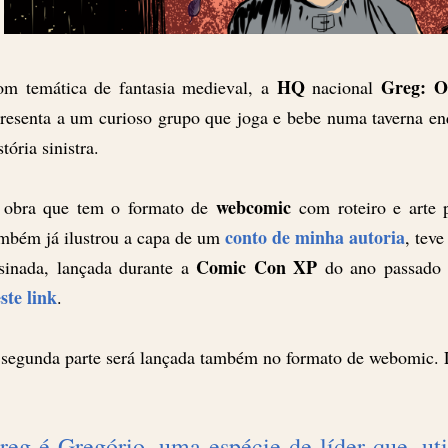
HQ
Greg: O
m temática de fantasia medieval, a
nacional
resenta a um curioso grupo que joga e bebe numa taverna e
stória sinistra.
webcomic
 obra que tem o formato de
com roteiro e arte
conto de minha autoria
mbém já ilustrou a capa de um
, tev
Comic Con XP
sinada, lançada durante a
do ano passado e
ste link
.
segunda parte será lançada também no formato de webomic. Le
reg é Gregório, uma espécie de líder que, ut