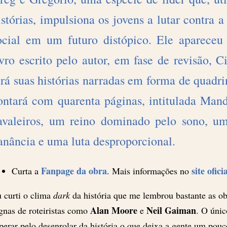
istórias, impulsiona os jovens a lutar contra a
ocial em um futuro distópico. Ele apareceu
ivro escrito pelo autor, em fase de revisão, 
erá suas histórias narradas em forma de quadri
ontará com quarenta páginas, intitulada Mand
avaleiros, um reino dominado pelo sono, u
anância e uma luta desproporcional.
Fanpage da obra
site ofici
Curta a
. Mais informações no
 curti o clima
dark
da história que me lembrou bastante as o
Alan Moore
Neil Gaiman
gnas de roteiristas como
e
. O únic
perar pelo desenrolar da história o que deixa a gente um pou