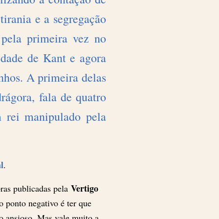
 tirania e a segregação
 pela primeira vez no
Cidade de Kant e agora
nhos. A primeira delas
rágora, fala de quatro
m rei manipulado pela
al
.
Vertigo
bras publicadas pela
o ponto negativo é ter que
co ansioso. Mas vale muito a