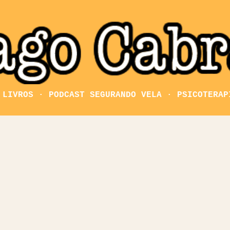
Pular para o conteúdo principal
LIVROS
PODCAST SEGURANDO VELA
PSICOTERAP