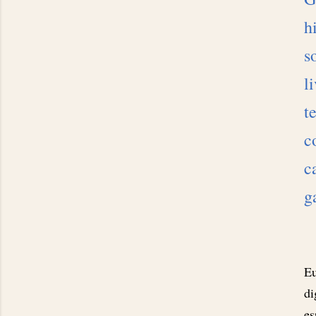
h
s
l
t
c
c
g
Eu
di
es