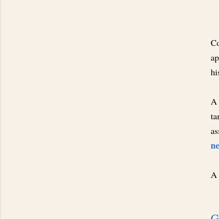
Co
ap
hi
A
ta
as
ne
A 
G