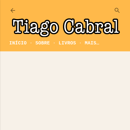
Pular para o conteúdo principal
INÍCIO
SOBRE
LIVROS
MAIS…