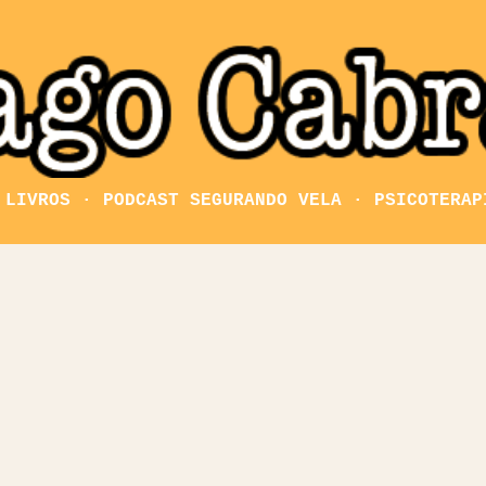
Pular para o conteúdo principal
LIVROS
PODCAST SEGURANDO VELA
PSICOTERAP