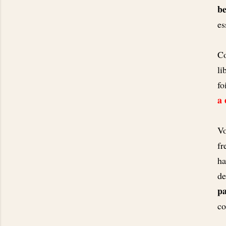
b
es
Co
li
fo
a 
Vo
fr
ha
de
p
co