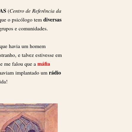
AS
(
Centro de Referência da
diversas
 que o psicólogo tem
 grupos e comunidades.
o que havia um homem
tranho, e talvez estivesse em
máfia
le me falou que a
rádio
s haviam implantado um
ida!