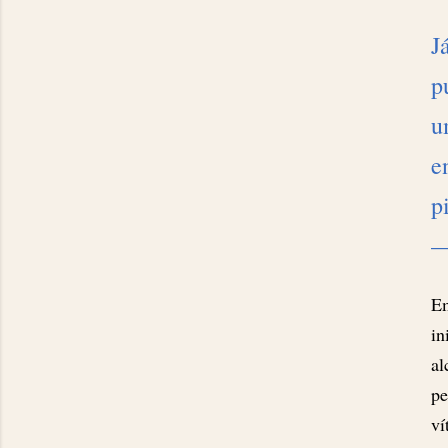
J
p
u
e
p
—
Em
in
al
pe
ví