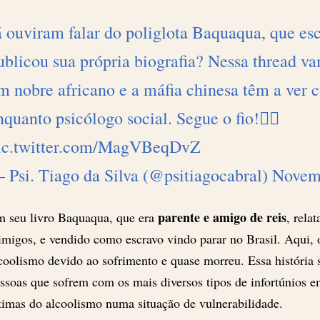
á ouviram falar do poliglota Baquaqua, que es
ublicou sua própria biografia? Nessa thread v
m nobre africano e a máfia chinesa têm a ver
nquanto psicólogo social. Segue o fio!👇🏾
ic.twitter.com/MagVBeqDvZ
 Psi. Tiago da Silva (@psitiagocabral)
Novem
parente e amigo de reis
 seu livro Baquaqua, que era
, rela
imigos, e vendido como escravo vindo parar no Brasil. Aqui,
coolismo devido ao sofrimento e quase morreu. Essa história 
ssoas que sofrem com os mais diversos tipos de infortúnios 
timas do alcoolismo numa situação de vulnerabilidade.