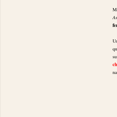
Me
As
fe
Um
qu
su
ch
na