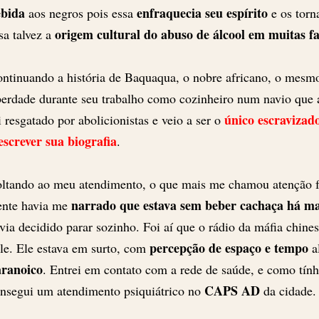
ebida
enfraquecia seu espírito
aos negros pois essa
e os tor
origem cultural do abuso de álcool em muitas fa
sa talvez a
ntinuando a história de Baquaqua, o nobre africano, o mesm
berdade durante seu trabalho como cozinheiro num navio que
único escravizad
i resgatado por abolicionistas e veio a ser o
escrever sua biografia
.
ltando ao meu atendimento, o que mais me chamou atenção f
narrado que estava sem beber cachaça há m
ente havia me
via decidido parar sozinho. Foi aí que o rádio da máfia chin
percepção de espaço e tempo
le. Ele estava em surto, com
a
aranoico
. Entrei em contato com a rede de saúde, e como tính
CAPS AD
nsegui um atendimento psiquiátrico no
da cidade.