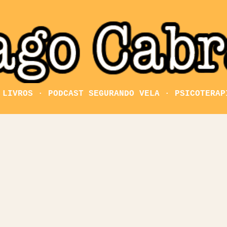
Pular para o conteúdo principal
LIVROS
PODCAST SEGURANDO VELA
PSICOTERAP