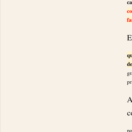
ca
co
fa
E
qu
de
gr
pr
A
c
po