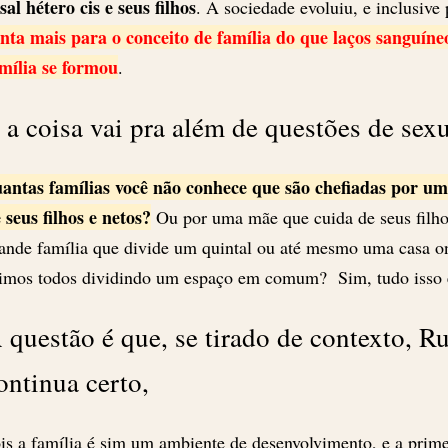
sal hétero cis e seus filhos
. A sociedade evoluiu, e inclusive p
nta mais para o conceito de família do que laços sanguín
mília se formou
.
 a coisa vai pra além de questões de sex
antas famílias você não conhece que são chefiadas por u
 seus filhos e netos?
Ou por uma mãe que cuida de seus filh
ande família que divide um quintal ou até mesmo uma casa on
imos todos dividindo um espaço em comum? Sim, tudo isso é
 questão é que, se tirado de contexto, R
ontinua certo,
is a família é sim um ambiente de desenvolvimento, e a prime