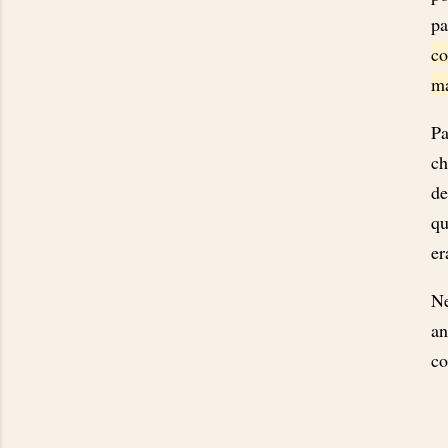
pa
co
má
Pa
c
de
qu
er
Ne
an
co