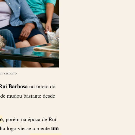
 um cachorro.
Rui Barbosa
no início do
ade mudou bastante desde
so
, porém na época de Rui
um
lia logo viesse a mente