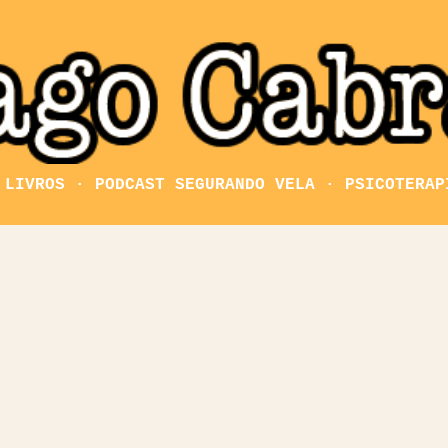
Pular para o conteúdo principal
LIVROS
PODCAST SEGURANDO VELA
PSICOTERAP