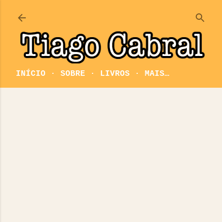
Pular para o conteúdo principal
INÍCIO
SOBRE
LIVROS
MAIS…