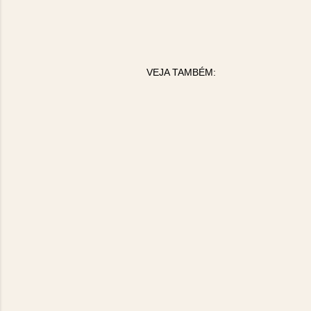
á
r
i
o
VEJA TAMBÉM: