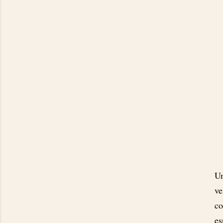
Um
v
co
es