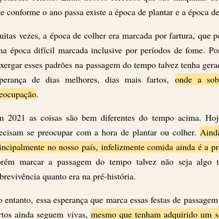
e conforme o ano passa existe a época de plantar e a época d
itas vezes, a época de colher era marcada por fartura, que p
a época difícil marcada inclusive por períodos de fome. Por
xergar esses padrões na passagem do tempo talvez tenha gera
perança de dias melhores, dias mais fartos,
onde a sob
eocupação
.
 2021 as coisas são bem diferentes do tempo acima. Hoj
ecisam se preocupar com a hora de plantar ou colher.
Ainda
incipalmente no nosso país, infelizmente comida ainda é a p
rém marcar a passagem do tempo talvez não seja algo t
brevivência quanto era na pré-história.
 entanto, essa esperança que marca essas festas de passag
rtos ainda seguem vivas,
mesmo que tenham adquirido um se