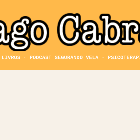
Pular para o conteúdo principal
LIVROS
PODCAST SEGURANDO VELA
PSICOTERAP