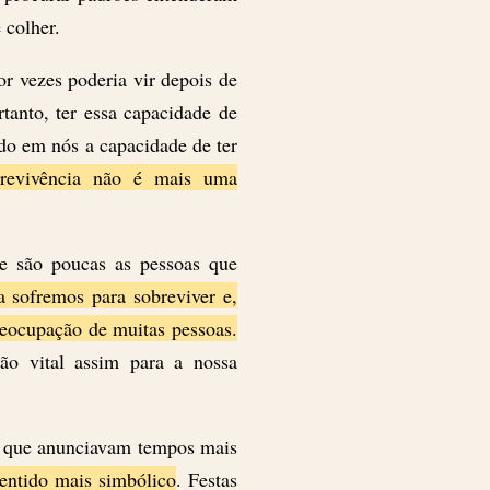
e colher.
or vezes poderia vir depois de
tanto, ter essa capacidade de
do em nós a capacidade de ter
revivência não é mais uma
e são poucas as pessoas que
 sofremos para sobreviver e,
reocupação de muitas pessoas.
ão vital assim para a nossa
em que anunciavam tempos mais
ntido mais simbólico
. Festas