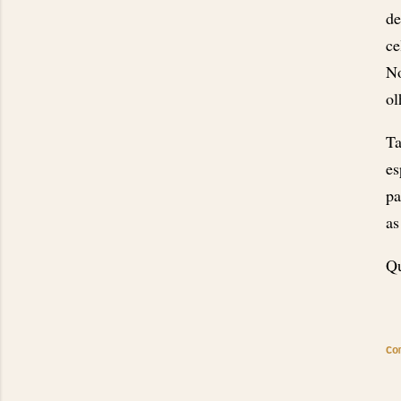
de
ce
No
ol
Ta
es
pa
as
Qu
Co