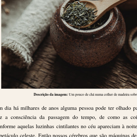
Descrição da imagem:
Um pouco de chá numa colher de madeira sobre
 dia há milhares de anos alguma pessoa pode ter olhado pa
ez a consciência da passagem do tempo, de como as co
nforme aquelas luzinhas cintilantes no céu apareciam à no
petáculo celeste. Então nossos cérebros que são máquinas d