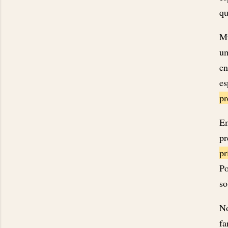
qu
Mu
um
en
es
pr
Em
pr
pr
Po
so
No
fa