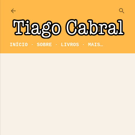
Pular para o conteúdo principal
INÍCIO
SOBRE
LIVROS
MAIS…