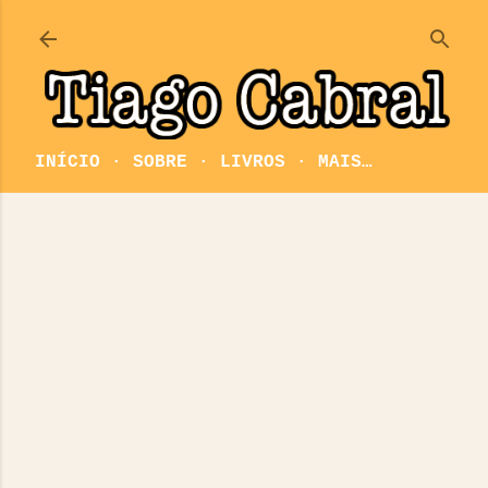
Pular para o conteúdo principal
INÍCIO
SOBRE
LIVROS
MAIS…